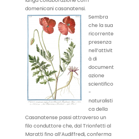
lunga collaborazione con i
domenicani casanatensi.
Sembra
che la sua
ricorrente
presenza
nell’attivit
à di
document
azione
scientifico
-
naturalisti
ca della
Casanatense passi attraverso un
filo conduttore che, dal Trionfetti al
Maratti fino all’Audiffredi, conferma