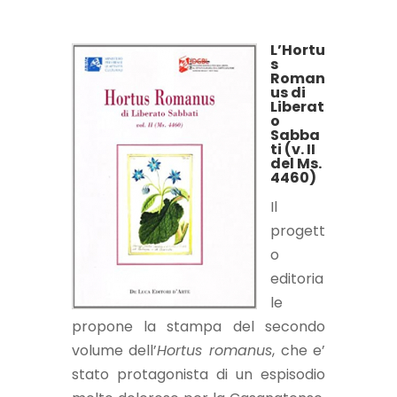
L’Hortu
s
Roman
us di
Liberat
o
Sabba
ti (v. II
del Ms.
4460)
Il
progett
o
editoria
le
propone la stampa del secondo
volume dell’
Hortus romanus
, che e’
stato protagonista di un espisodio