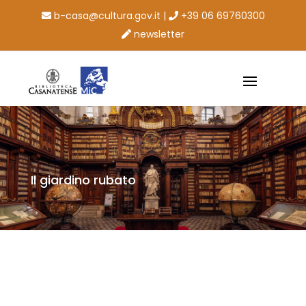
b-casa@cultura.gov.it
|
+39 06 69760300
newsletter
Il giardino rubato