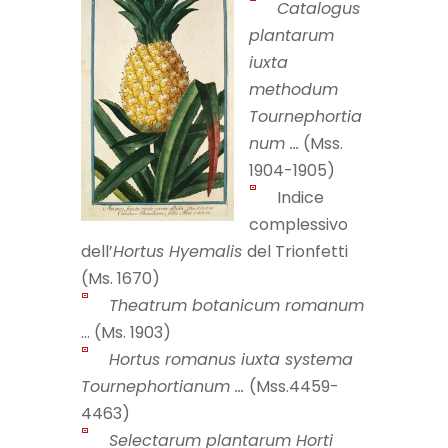
Catalogus
plantarum
iuxta
methodum
Tournephortia
num …
(Mss.
1904-1905)
Indice
complessivo
dell’
Hortus Hyemalis
del Trionfetti
(Ms. 1670)
Theatrum botanicum romanum
… (Ms. 1903)
Hortus romanus iuxta systema
Tournephortianum …
(Mss.4459-
4463)
Selectarum plantarum Horti