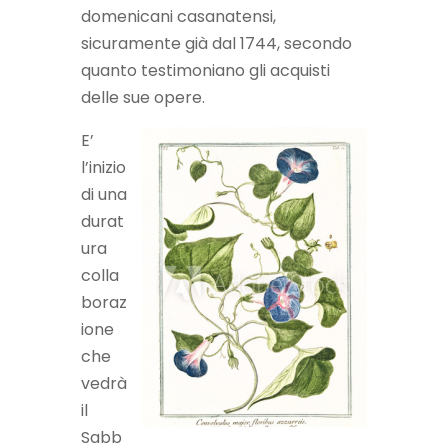
domenicani casanatensi,
sicuramente già dal 1744, secondo
quanto testimoniano gli acquisti
delle sue opere.
E’
l’inizio
di una
durat
ura
colla
boraz
ione
che
vedrà
il
Sabb