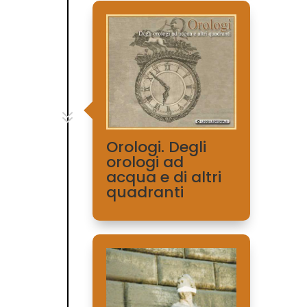
7
Orologi. Degli
orologi ad
acqua e di altri
quadranti