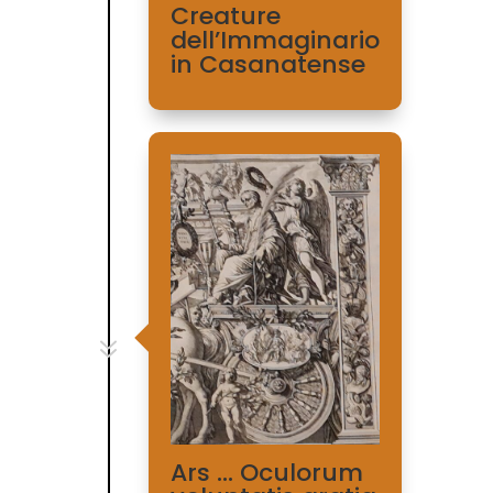
Creature
dell’Immaginario
in Casanatense
7
Ars … Oculorum