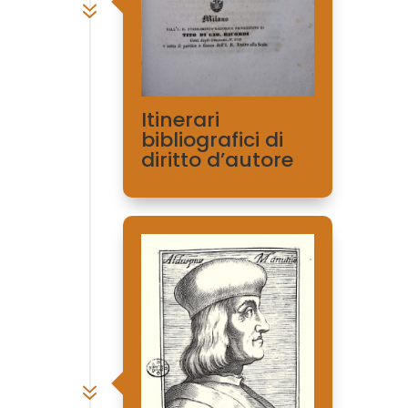
7
Itinerari
bibliografici di
diritto d’autore
7