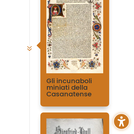
7
Gli incunaboli
miniati della
Casanatense