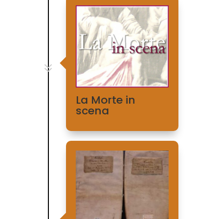
7
La Morte in
scena