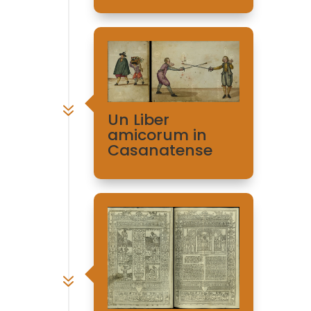
7
Un Liber
amicorum in
Casanatense
7