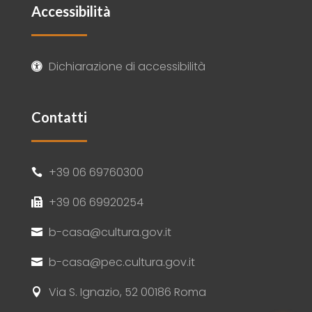
Accessibilità
Dichiarazione di accessibilità

Contatti
+39 06 69760300

+39 06 69920254

b-casa@cultura.gov.it

b-casa@pec.cultura.gov.it

Via S. Ignazio, 52 00186 Roma
